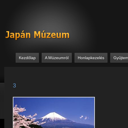
Kezdőlap
A Múzeumról
Honlapkezelés
Gyűjte
3