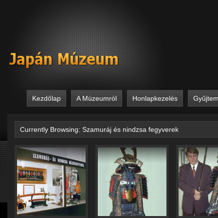
Kezdőlap
A Múzeumról
Honlapkezelés
Gyűjte
Currently Browsing: Szamuráj és nindzsa fegyverek