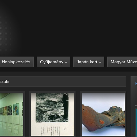
Honlapkezelés
Gyűjtemény
»
Japán kert
»
Magyar Múz
szaki