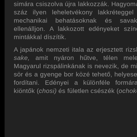
simára csiszolva újra lakkozzák. Hagyom
száz ilyen leheletvékony lakkréteggel
mechanikai behatásoknak és savak
ellenálljon. A lakkozott edényeket szín
mintákkal díszítik.
A japánok nemzeti itala az erjesztett rizs
sake,
amit nyáron hűtve, télen mele
Magyarul rizspálinkának is nevezik, de mi
sör és a gyenge bor közé tehető, helyes
fordítani. Edényei a különféle formár
kiöntők (
chosi)
és fületlen csészék (
ochok