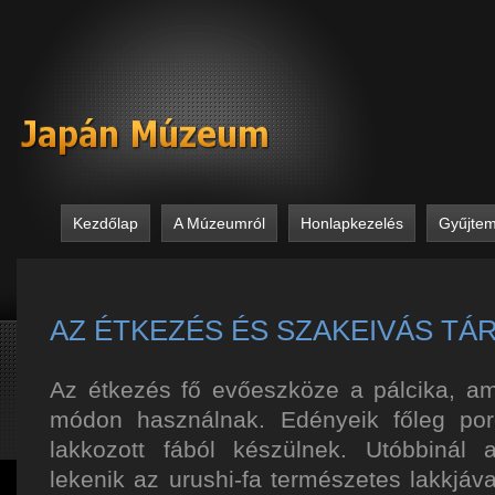
Kezdőlap
A Múzeumról
Honlapkezelés
Gyűjte
AZ ÉTKEZÉS ÉS SZAKEIVÁS TÁR
Az étkezés fő evőeszköze a pálcika, am
módon használnak. Edényeik főleg porc
lakkozott fából készülnek. Utóbbinál a
lekenik az urushi-fa természetes lakkjáva