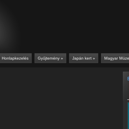
Honlapkezelés
Gyűjtemény
»
Japán kert
»
Magyar Múz