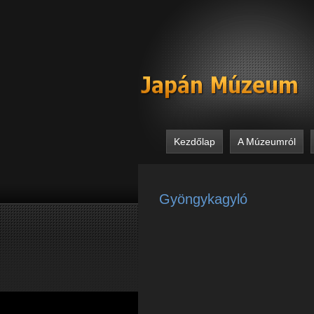
Kezdőlap
A Múzeumról
Gyöngykagyló