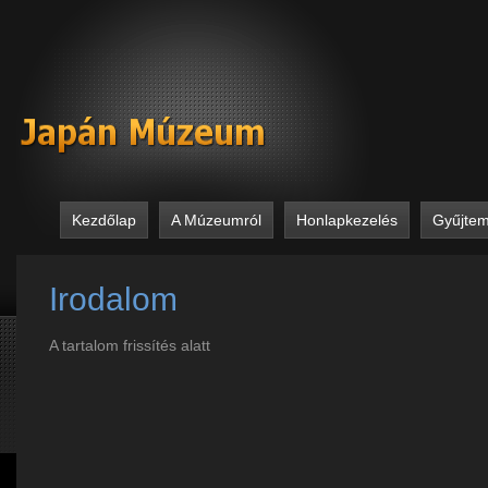
Kezdőlap
A Múzeumról
Honlapkezelés
Gyűjte
Irodalom
A tartalom frissítés alatt