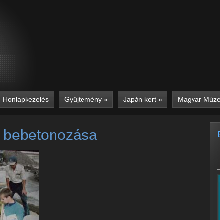
Honlapkezelés
Gyűjtemény
»
Japán kert
»
Magyar Múz
t bebetonozása