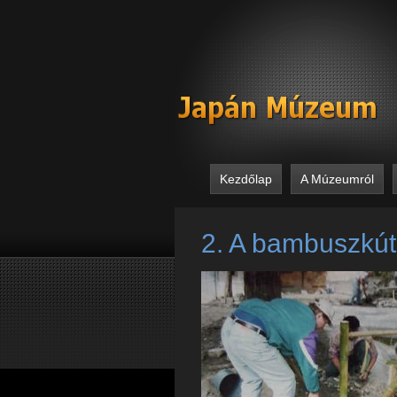
Kezdőlap
A Múzeumról
2. A bambuszkú