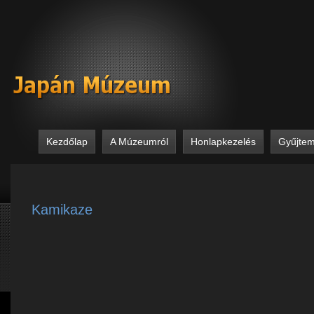
Kezdőlap
A Múzeumról
Honlapkezelés
Gyűjte
Kamikaze