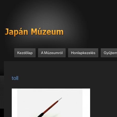
Kezdőlap
A Múzeumról
Honlapkezelés
Gyűjte
toll